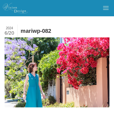
2024
mariwp-082
6/20